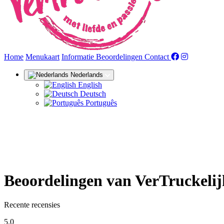
(huidige)
Home
Menukaart
Informatie
Beoordelingen
Contact
Nederlands
English
Deutsch
Português
Beoordelingen van VerTruckeli
Recente recensies
5.0